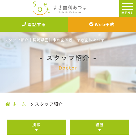
MENU
電話する
Web予約
スタッフ紹介｜長崎県雲仙市の歯医者 - まき歯科あづま
スタッフ紹介
Doctor
ホーム
スタッフ紹介
挨拶
経歴